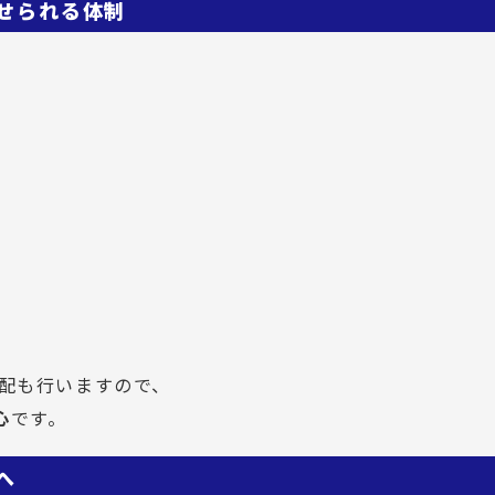
せられる体制
手配も行いますので、
心
です。
へ