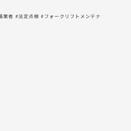
整備業者 #法定点検 #フォークリフトメンテナ